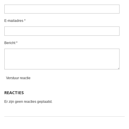
r
r
r
r
r
:
0
r
r
r
r
s
e
e
e
e
t
E-mailadres *
e
n
n
n
n
r
r
Bericht *
e
n
Verstuur reactie
REACTIES
Er zijn geen reacties geplaatst.