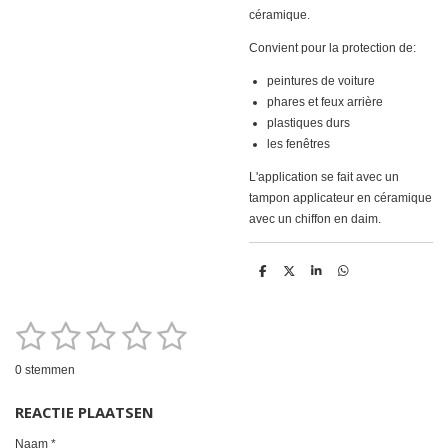
céramique.
Convient pour la protection de:
peintures de voiture
phares et feux arrière
plastiques durs
les fenêtres
L'application se fait avec un
tampon applicateur en céramique
avec un chiffon en daim.
D
D
S
D
e
e
h
e
l
e
a
l
e
l
r
e
1
2
3
4
5
n
e
n
S
R
t
a
e
s
s
s
s
s
m
0 stemmen
t
m
t
t
t
t
t
i
e
REACTIE PLAATSEN
n
n
e
e
e
e
e
g
Naam *