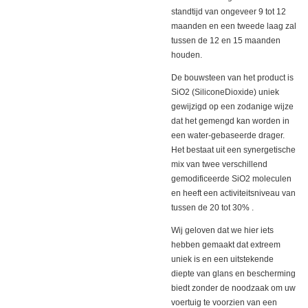
standtijd van ongeveer 9 tot 12
maanden en een tweede laag zal
tussen de 12 en 15 maanden
houden.‎
‎De bouwsteen van het product is
SiO2 (SiliconeDioxide) uniek
gewijzigd op een zodanige wijze
dat het gemengd kan worden in
een water-gebaseerde drager.‎
Het ‎
‎bestaat uit een synergetische
mix van twee verschillend
gemodificeerde SiO2 moleculen
en heeft een activiteitsniveau van
tussen de 20 tot 30% ‎.
Wij geloven dat we hier iets
hebben gemaakt dat extreem
uniek is en een uitstekende
diepte van glans en bescherming
biedt zonder de noodzaak om uw
voertuig te voorzien van een