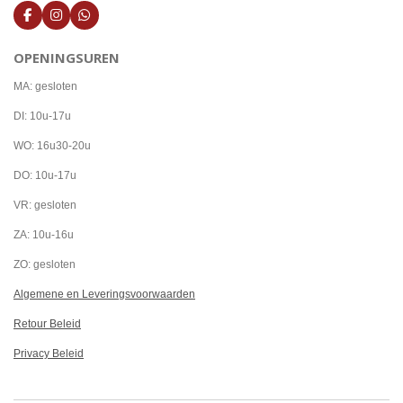
F
I
W
a
n
h
c
s
a
OPENINGSUREN
e
t
t
b
a
s
o
g
A
MA: gesloten
o
r
p
k
a
p
DI: 10u-17u
m
WO: 16u30-20u
DO: 10u-17u
VR: gesloten
ZA: 10u-16u
ZO: gesloten
Algemene en Leveringsvoorwaarden
Retour Beleid
Privacy Beleid