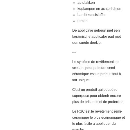
autolakken
koplampen en achterlichten
harde kunststoffen
ramen
‎De applicatie gebeurt met een
keramische applicator pad met
een suède doekje.
---
Le système de revêtement de
scellant pour peinture semi-
céramique est un produit tout à
fait unique.
C'est un produit qui peut être
superposé pour obtenir encore
plus de brillance et de protection.
Le RSC est le revêtement semi-
céramique le plus économique et
le plus facile à appliquer du
marché.