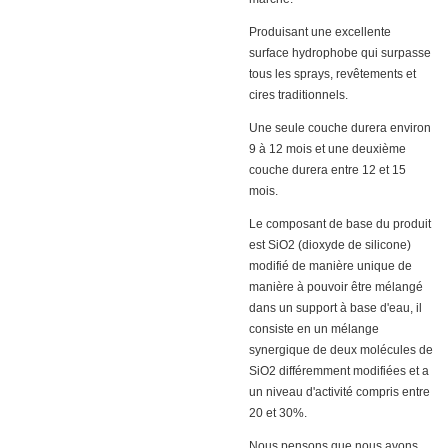
Produisant une excellente
surface hydrophobe qui surpasse
tous les sprays, revêtements et
cires traditionnels.
Une seule couche durera environ
9 à 12 mois et une deuxième
couche durera entre 12 et 15
mois.
Le composant de base du produit
est SiO2 (dioxyde de silicone)
modifié de manière unique de
manière à pouvoir être mélangé
dans un support à base d'eau, il
consiste en un mélange
synergique de deux molécules de
SiO2 différemment modifiées et a
un niveau d'activité compris entre
20 et 30%.
Nous pensons que nous avons