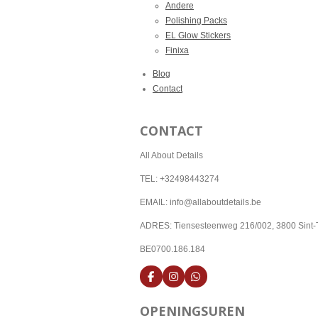
Andere
Polishing Packs
EL Glow Stickers
Finixa
Blog
Contact
CONTACT
All About Details
TEL: +32498443274
EMAIL: info@allaboutdetails.be
ADRES: Tiensesteenweg 216/002, 3800 Sint-
BE0700.186.184
F
I
W
a
n
h
c
s
a
OPENINGSUREN
e
t
t