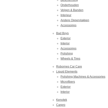
Onderhouden
Velgen & Banden
Interieur
Andere Oppervlakken
Accessoires
Bad Boys
Exterior
Interior
Accessoires
Polishing
Wheels & Tires
Robornes Car Care
Liquid Elements
Polishing Machines & Accessories
Microfibers
Exterior
Interior
Kenotek
Carpro