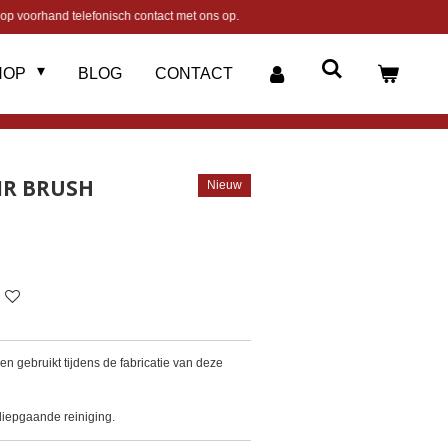
op voorhand telefonisch contact met ons op.
HOP
BLOG
CONTACT
IR BRUSH
Nieuw
n gebruikt tijdens de fabricatie van deze
diepgaande reiniging.