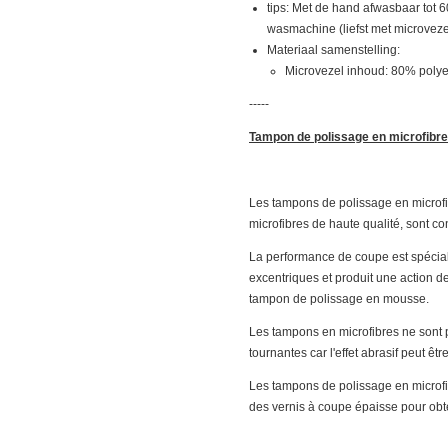
tips: Met de hand afwasbaar tot 
wasmachine (liefst met microvez
Materiaal samenstelling:
Microvezel inhoud: 80% poly
-----
Tampon de polissage en microfibre
Les tampons de polissage en microfib
microfibres de haute qualité, sont c
La performance de coupe est spécia
excentriques et produit une action 
tampon de polissage en mousse.
Les tampons en microfibres ne sont
tournantes car l'effet abrasif peut être 
Les tampons de polissage en microfi
des vernis à coupe épaisse pour obten