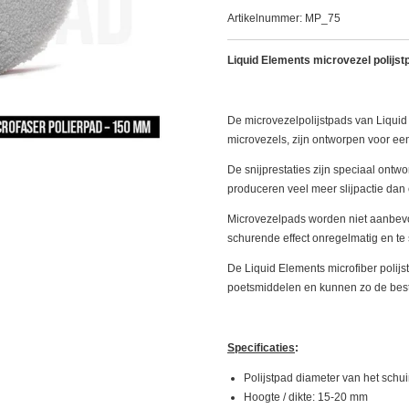
Artikelnummer:
MP_75
Liquid Elements microvezel polijst
De microvezelpolijstpads van Liqui
microvezels, zijn ontworpen voor een
De snijprestaties zijn speciaal ontw
produceren veel meer slijpactie dan
Microvezelpads worden niet aanbev
schurende effect onregelmatig en te s
De Liquid Elements microfiber poli
poetsmiddelen en kunnen zo de best
Specificaties
:
Polijstpad diameter van het sch
Hoogte / dikte: 15-20 mm