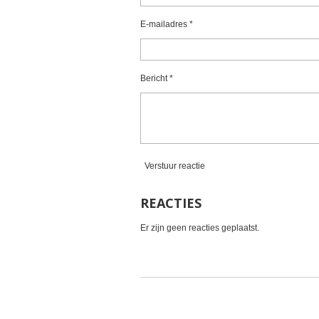
r
r
r
r
s
e
e
e
e
t
E-mailadres *
e
n
n
n
n
r
r
Bericht *
e
n
Verstuur reactie
REACTIES
Er zijn geen reacties geplaatst.