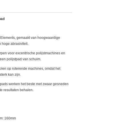
pad
d Elements, gemaakt van hoogwaardige
 hoge abrasiviteit.
orpen voor excentrische polijstmachines en
 een polijstpad van schuim.
olen op roterende machines, omdat het
terk kan zijn.
jstpads werken het beste met zwaar gesneden
e resultaten behalen.
uim: 160mm