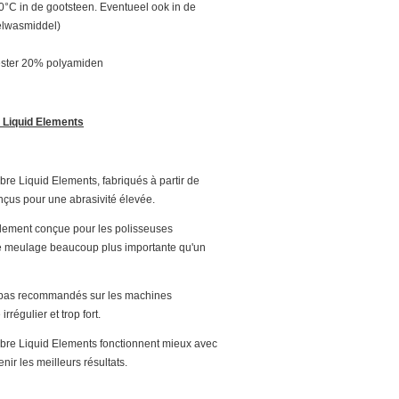
60°C in de gootsteen. Eventueel ook in de
elwasmiddel)
ester 20% polyamiden
 Liquid Elements
re Liquid Elements, fabriqués à partir de
onçus pour une abrasivité élevée.
lement conçue pour les polisseuses
de meulage beaucoup plus importante qu'un
 pas recommandés sur les machines
irrégulier et trop fort.
bre Liquid Elements fonctionnent mieux avec
ir les meilleurs résultats.