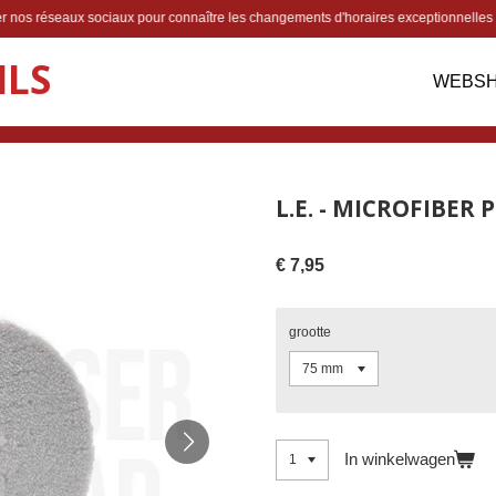
lter nos réseaux sociaux pour connaître les changements d'horaires exceptionnelles
ILS
WEBS
L.E. - MICROFIBER
€ 7,95
grootte
In winkelwagen