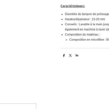
Caractéristiques:
Diamètre du tampon de polissag
Hauteur/épaisseur : 15-20 mm
Conseils : Lavable à la main jusq
également en machine à laver (de
Composition du matériau :
Composition en microfibre : 
D
D
S
e
e
h
l
e
a
e
l
r
n
e