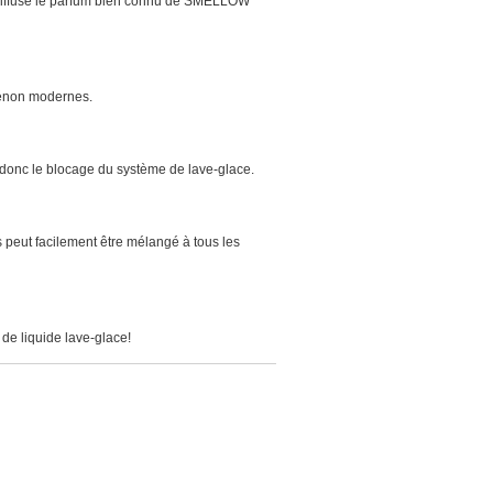
ffuse le parfum bien connu de SMELLOW
xénon modernes.
 donc le blocage du système de lave-glace.
s peut facilement être mélangé à tous les
s de liquide lave-glace!