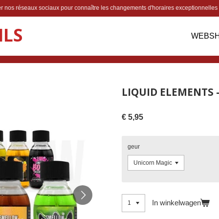
lter nos réseaux sociaux pour connaître les changements d'horaires exceptionnelles
ILS
WEBS
LIQUID ELEMENTS
€ 5,95
geur
In winkelwagen