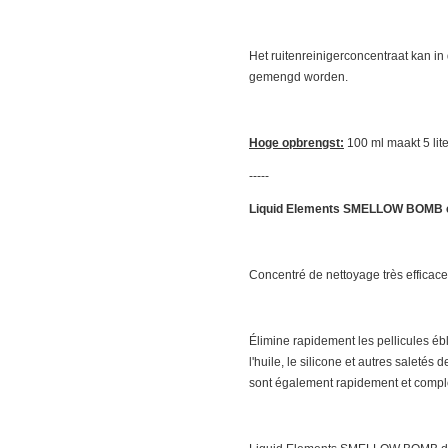
Het ruitenreinigerconcentraat kan in
gemengd worden.
Hoge opbrengst:
100 ml maakt 5 lite
-----
Liquid Elements SMELLOW BOMB co
Concentré de nettoyage très efficace
Élimine rapidement les pellicules ébl
l'huile, le silicone et autres saletés 
sont également rapidement et compl