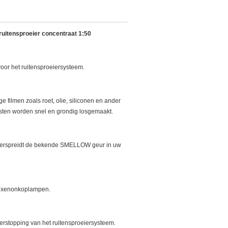
itensproeier concentraat 1:50
voor het ruitensproeiersysteem.
ge filmen zoals roet, olie, siliconen en ander
sten worden snel en grondig losgemaakt.
rspreidt de bekende SMELLOW geur in uw
n xenonkoplampen.
rstopping van het ruitensproeiersysteem.