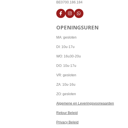
BE0700.186.184
F
I
W
a
n
h
c
s
a
OPENINGSUREN
e
t
t
b
a
s
o
g
A
MA: gesloten
o
r
p
k
a
p
DI: 10u-17u
m
WO: 16u30-20u
DO: 10u-17u
VR: gesloten
ZA: 10u-16u
ZO: gesloten
Algemene en Leveringsvoorwaarden
Retour Beleid
Privacy Beleid