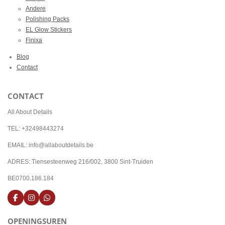
Andere
Polishing Packs
EL Glow Stickers
Finixa
Blog
Contact
CONTACT
All About Details
TEL: +32498443274
EMAIL: info@allaboutdetails.be
ADRES: Tiensesteenweg 216/002, 3800 Sint-Truiden
BE0700.186.184
F
I
W
a
n
h
c
s
a
OPENINGSUREN
e
t
t