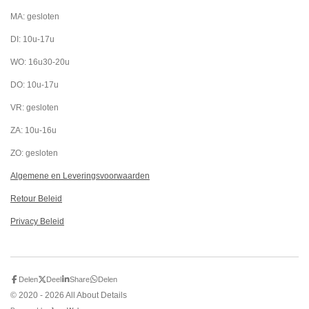
b
a
s
o
g
A
MA: gesloten
o
r
p
k
a
p
DI: 10u-17u
m
WO: 16u30-20u
DO: 10u-17u
VR: gesloten
ZA: 10u-16u
ZO: gesloten
Algemene en Leveringsvoorwaarden
Retour Beleid
Privacy Beleid
Delen
Deel
Share
Delen
© 2020 - 2026 All About Details