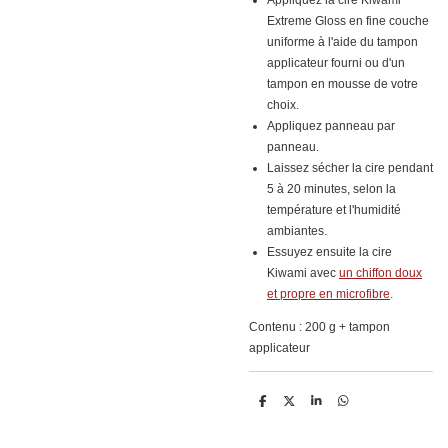
Appliquez la cire Kiwami
Extreme Gloss en fine couche
uniforme à l'aide du tampon
applicateur fourni ou d'un
tampon en mousse de votre
choix.
Appliquez panneau par
panneau.
Laissez sécher la cire pendant
5 à 20 minutes, selon la
température et l'humidité
ambiantes.
Essuyez ensuite la cire
Kiwami avec
un chiffon doux
et propre en microfibre
.
Contenu : 200 g + tampon
applicateur
D
D
S
D
e
e
h
e
l
e
a
l
e
l
r
e